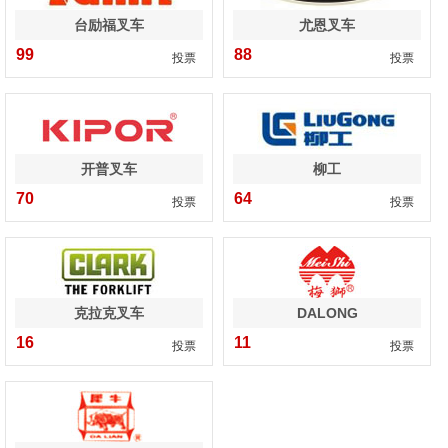
台励福叉车
尤恩叉车
99
88
投票
投票
开普叉车
柳工
70
64
投票
投票
克拉克叉车
DALONG
16
11
投票
投票