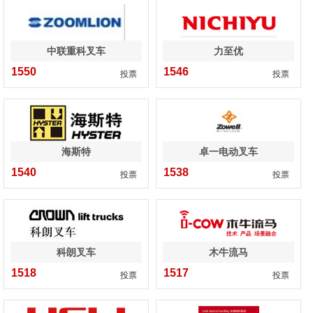
中联重科叉车
力至优
1550
1546
投票
投票
海斯特
卓一电动叉车
1540
1538
投票
投票
科朗叉车
木牛流马
1518
1517
投票
投票