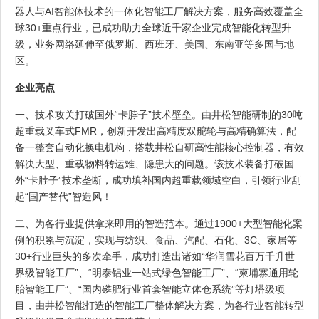
器人与AI智能体技术的一体化智能工厂解决方案，服务高效覆盖全
球30+重点行业，已成功助力全球近千家企业完成智能化转型升
级，业务网络延伸至俄罗斯、西班牙、美国、东南亚等多国与地
区。
企业亮点
一、技术攻关打破国外“卡脖子”技术壁垒。由井松智能研制的30吨
超重载叉车式FMR，创新开发出高精度双舵轮与高精确算法，配
备一整套自动化换电机构，搭载井松自研高性能核心控制器，有效
解决大型、重载物料转运难、隐患大的问题。该技术装备打破国
外“卡脖子”技术垄断，成功填补国内超重载领域空白，引领行业刮
起“国产替代”智造风！
二、为各行业提供拿来即用的智造范本。通过1900+大型智能化案
例的积累与沉淀，实现与纺织、食品、汽配、石化、3C、家居等
30+行业巨头的多次牵手，成功打造出诸如“华润雪花百万千升世
界级智能工厂”、“明泰铝业一站式绿色智能工厂”、“柬埔寨通用轮
胎智能工厂”、“国内磷肥行业首套智能立体仓系统”等灯塔级项
目，由井松智能打造的智能工厂整体解决方案，为各行业智能转型